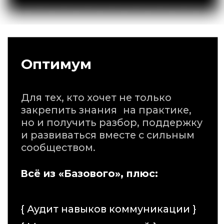
Отзывы
Олег
выпускник первого
потока курса
Отзыв о курсе у меня резко
положительный.
Так вышло что жизнь прибила меня
к стенке из-за недостаточного уровня
коммуникации с серьезными дядьками
и я понял что надо прокачиваться.
Инфа фундаментальная и полезная,
с индивидуальными созвонами
мы разобрали мои реальные кейсы
и сделали сильно лучше чем было,