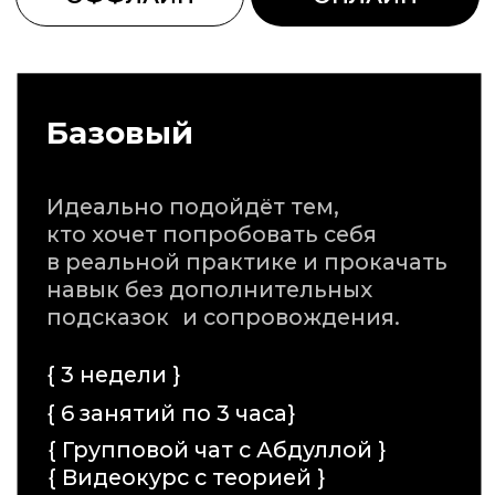
навыки.
{ 2 оффлайн занятия по 5 часов}
{ Только практика, а не теория }
{ Видеокурс с теорией }
{ Групповой чат с
Абдуллой}
{ Чат выпускников.
Афтерпати }
20 000 ₽
КУПИТЬ КУРС
Оптимум
Для тех, кто хочет не только
закрепить знания на практике,
но и получить разбор, поддержку