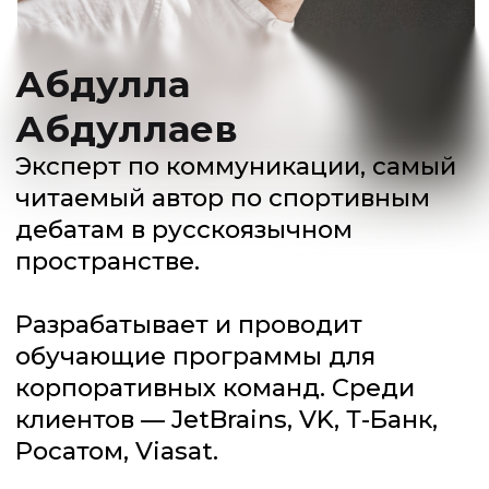
тарифы
ОФФЛАЙН
ОНЛАЙН
Базовый
Идеально подойдёт тем,
кто хочет попробовать себя
в реальной практике и прокачать
навык без дополнительных
подсказок и сопровождения.
{ 3 недели }
{ 6 занятий по 3 часа}
{ Групповой чат с Абдуллой }
{ Видеокурс с теорией }