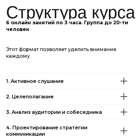
45 000 ₽
КУПИТЬ
6 онлайн занятий по 3 часа. Группа до 20-ти
КУРС
человек
Этот формат позволяет уделить внимание
каждому
Персональный
Максимум пользы для тех,
кому важен индивидуальный
1. Активное слушание
подход: персональные разборы,
работа под свои задачи, кейсы
и карьерные цели.
2. Целеполагание
Всё из «Оптимум», плюс:
3. Анализ аудитории и собеседника
{ 12 часовых звонков с Абдуллой }
{ Персональный план
4. Проектирование стратегии
для применения навыков }
коммуникации