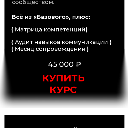
и карьерные цели.
Всё из «Оптимум», плюс:
{ 8 индивидуальных занятий
с Абдуллой в удобном формате}
{ Персональный план
для применения навыков }
60 000 ₽
КУПИТЬ КУРС