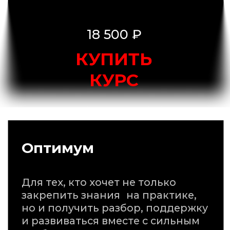
и развиваться вместе с сильным
сообществом.
Всё из «Базового», плюс:
{ Аудит навыков коммуникации }
{ Матрица компетенций }
{ Месяц сопровождения }
45 000 ₽
КУПИТЬ КУРС
Персональный
Максимум пользы для тех,
кому важен индивидуальный
подход: персональные разборы,
работа под свои задачи, кейсы