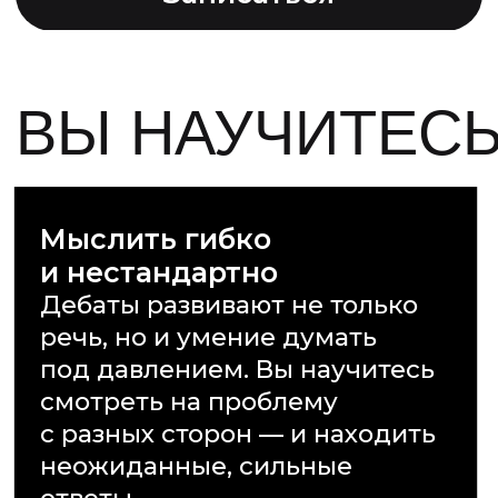
Мыслить гибко
и нестандартно
Дебаты развивают не только
речь, но и умение думать
НА КУРСЕ ВЫ НАУЧИТ
под давлением. Вы научитесь
смотреть на проблему
с разных сторон — и находить
неожиданные, сильные
ответы.
Видеть слабые места
в речи
Научитесь быстро замечать,