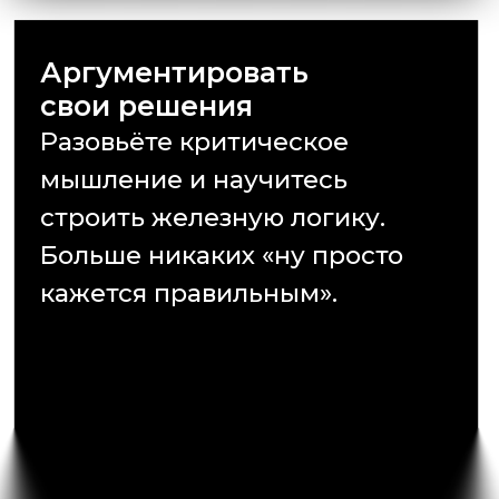
клиентов — JetBrains, VK, Т-Банк,
Росатом, Viasat.
Преподавал авторский курс по
коммуникации в Центральном
Университете.
Обучил более 1000 человек.
Дебатляндия
8 000 подписчиков
Дебатляндия
33 000 подписчиков
Структура курса