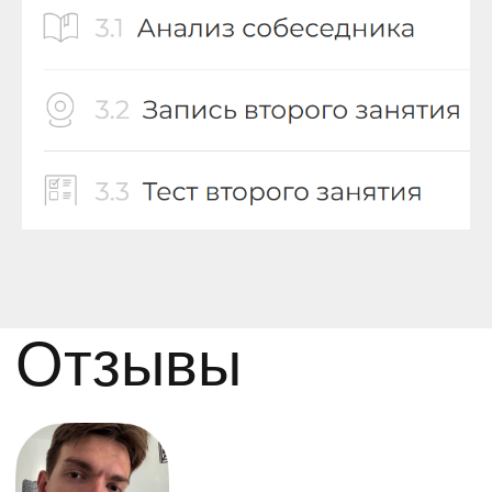
Владимир
выпускник первого
потока курса
Мастер-курс по коммуникациям помог
мне разобраться, как правильно
выстраивать аргументы, способные
убедить собеседника.
Я сразу применил полученные знания
в работе и быстро заметил результат.
При этом на собственном опыте
убедился, что даже небольшое
отклонение от схемы делает аргумент
слабее.
Курс однозначно рекомендую, но
советую сразу брать продвинутый
уровень — с обратной связью