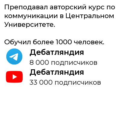
18 500 ₽
КУПИТЬ
КУРС
Оптимум
Для тех, кто хочет не только
закрепить знания на практике,
но и получить разбор, поддержку
и развиваться вместе с сильным
сообществом.
Всё из «Базового», плюс:
{ Матрица компетенций}
{ Аудит навыков коммуникации }
{ Месяц сопровождения }