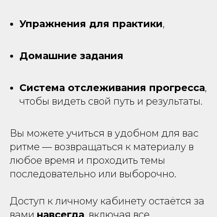
Порекомендовала бы курс людям,
Упражнения для практики
,
которые зарабатывают на продвижении
своих идей, или посредникам межу
сторонами с противоположными
Домашние задания
интересами. С навыками коммуникации
им будет легче добавиться результатов,
выгодных им и их доверителям.
Система отслеживания прогресса
,
чтобы видеть свой путь и результаты.
Виктория
выпускница первого
потока курса
Вы можете учиться в удобном для вас
После курса вместо критики поступка
ритме — возвращаться к материалу в
фокусируюсь на обсуждении
процесса и там ищу решение.
любое время и проходить темы
последовательно или выборочно.
И больше врубилась в детализацию:
раньше казалось, зачем расписывать
варианты — и так понятно. Нет, не
Доступ к личному кабинету остаётся за
понятно.
вами
навсегда
, включая все