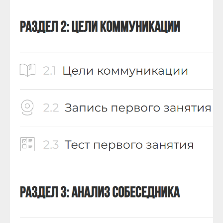
выпускник первого
потока курса
Курс помог более вдумчиво
подходить к коммуникациям,
готовиться, обдумывать свои
переговорные позиции.
На курсы было много практики, и дебаты
с участниками, непосредственно с
Абдуллой (это прям топчик, надо учиться
в спорах с топами), дома разбирали
кейсы, заполняли таблицы. Разумеется,
этого недостаточно для освоения
навыков, нужно постоянно практиковать
подходы, коммуницировать, ошибаться,
рефлексировать.
Курс отлично подходит руководителям
или тем, кто метит в руководители,
линейным работникам тоже полезно,
но зависит от сферы.