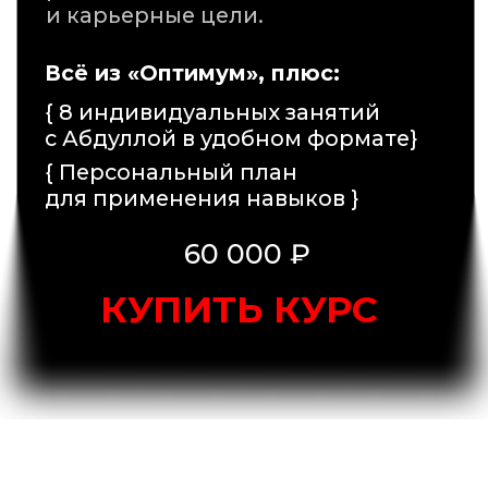
противостояния, быстрее находится
компромисс, взаимодействие идет по
модели win-win. Формат удобный —
теория без воды, очень много практики и
отработки материала на кейсах.
Рекомендую в первую очередь людям, у
которых работа связана с любыми
переговорами (как с коллегами в своей
компании, так и с контрагентами/
клиентами). Но другим он также будет
полезен, потому что техники с курса
эффективны и в неформальном общении
(например, блок «как спорить с тем, кто
тебя не слышит» и другие разделы).