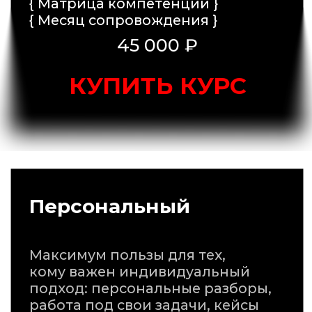
по крайней мере то, что камбекалось.
Что касается Абдуллы — его никто не
смог переспорить в рамках тренировок, у
человека есть золотой навык защищать и
продавливать даже самую бредовую
позицию, так что ты с ней соглашаешься
в итоге частично или полностью, что для
работы является ценнейшим навыков.
Курс рекомендую всем и каждому.
Арина
выпускница первого
потока курса
После курса улучшила навык
определять ключевые вещи в
диалоге,
быть более внимательной
к собеседникам и тому, что они хотят
донести – как следствие, в решении
рабочих вопросов стало меньше